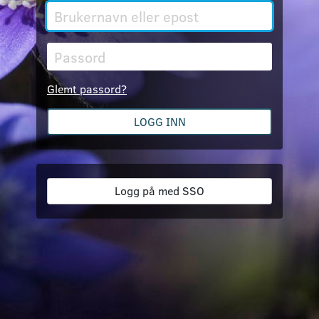
Brukernavn
eller
epost
Passord
Glemt passord?
LOGG INN
Logg på med SSO