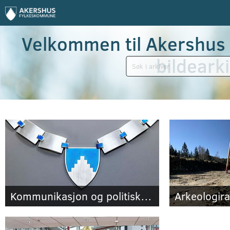
Velkommen til Akershu
bildeark
Søk
Kommunikasjon og politisk støtte
Arkeologir